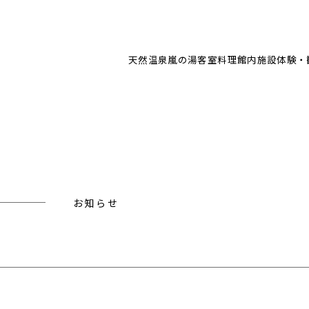
天然温泉
嵐の湯
客室
料理
館内施設
体験・
お知らせ