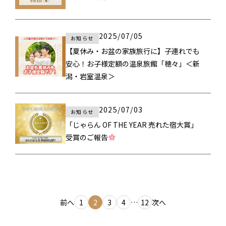
2025/07/05
お知らせ
【夏休み・お盆の家族旅行に】子連れでも
安心！お子様定額の温泉旅館「穂々」＜新
潟・岩室温泉＞
2025/07/03
お知らせ
「じゃらん OF THE YEAR 売れた宿大賞」
受賞のご報告
投
前へ
1
2
3
4
…
12
次へ
稿