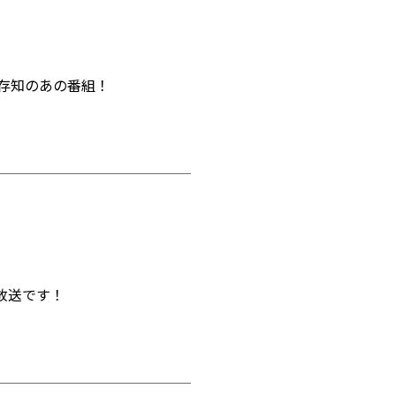
存知のあの番組！
」放送です！