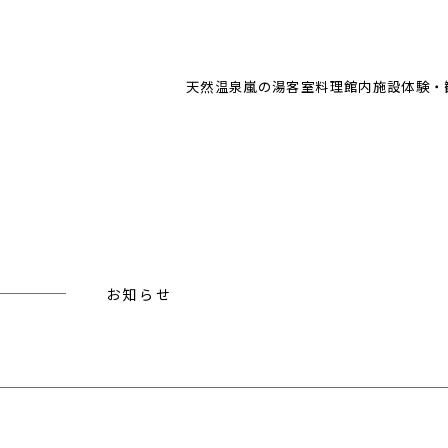
天然温泉
嵐の湯
客室
料理
館内施設
体験・
お知らせ