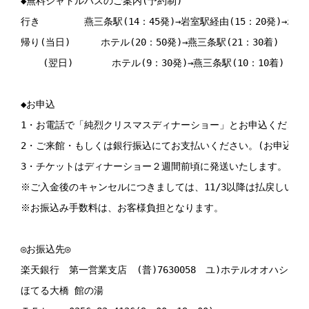
◆無料シャトルバスのご案内(予約制)

行き　　　　 燕三条駅(14：45発)→岩室駅経由(15：20発)→ホテル(
帰り(当日)  　　ホテル(20：50発)→燕三条駅(21：30着)

    (翌日)　　　　ホテル(9：30発)→燕三条駅(10：10着)

◆お申込

1・お電話で「純烈クリスマスディナーショー」とお申込ください。
2・ご来館・もしくは銀行振込にてお支払いください。(お申込日より
3・チケットはディナーショー２週間前頃に発送いたします。

※ご入金後のキャンセルにつきましては、11/3以降は払戻しいたし
※お振込み手数料は、お客様負担となります。

◎お振込先◎

楽天銀行　第一営業支店　(普)7630058　ユ)ホテルオオハシヤカ
ほてる大橋 館の湯
