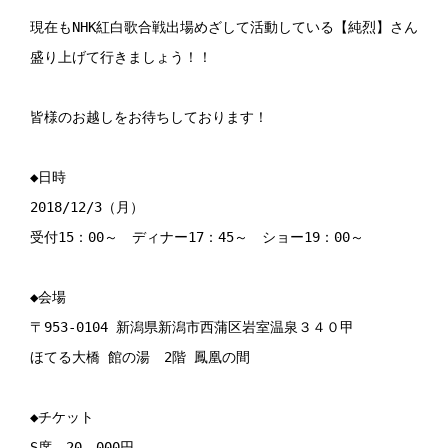
現在もNHK紅白歌合戦出場めざして活動している【純烈】さんを

盛り上げて行きましょう！！

皆様のお越しをお待ちしております！

◆日時

2018/12/3（月）

受付15：00～　ディナー17：45～　ショー19：00～

◆会場

〒953-0104 新潟県新潟市西蒲区岩室温泉３４０甲

ほてる大橋 館の湯　2階 鳳凰の間

◆チケット

S席　20，000円
