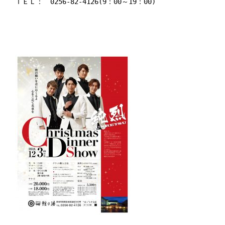
ＴＥＬ：　0256-82-4126(9：00～19：00)
