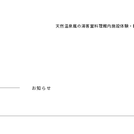
天然温泉
嵐の湯
客室
料理
館内施設
体験・
お知らせ