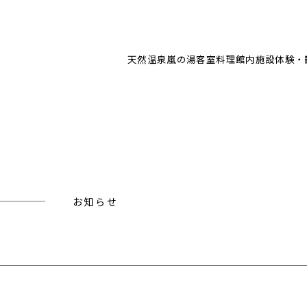
天然温泉
嵐の湯
客室
料理
館内施設
体験・
お知らせ