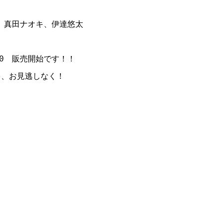
真田ナオキ、伊達悠太

00　販売開始です！！

、お見逃しなく！
