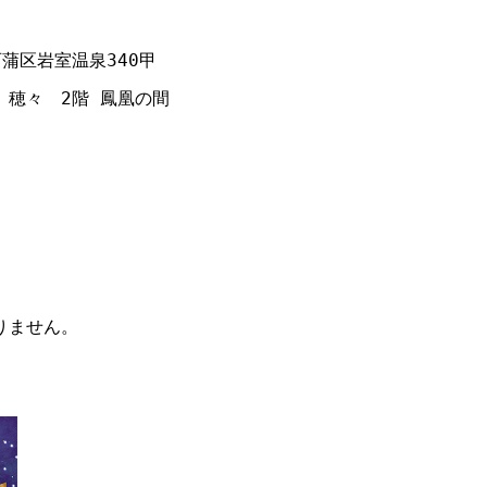
西蒲区岩室温泉340甲

穂々　2階 鳳凰の間



ません。
