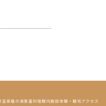
然温泉
嵐の湯
客室
料理
館内施設
体験・観光
アクセス