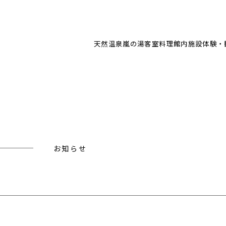
天然温泉
嵐の湯
客室
料理
館内施設
体験・
お知らせ