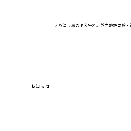
天然温泉
嵐の湯
客室
料理
館内施設
体験・
お知らせ