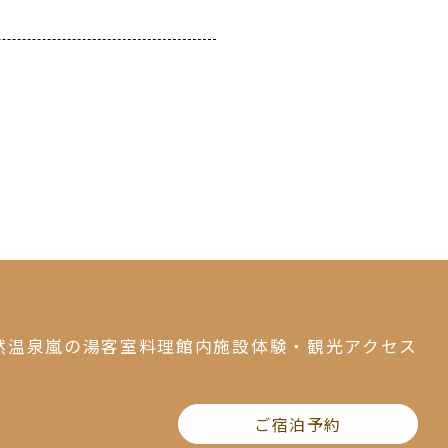
然温泉
嵐の湯
客室
料理
館内施設
体験・観光
アクセス
ご宿泊予約