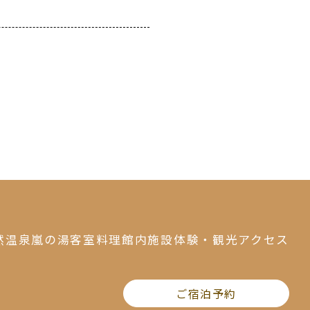
然温泉
嵐の湯
客室
料理
館内施設
体験・観光
アクセス
ご宿泊予約