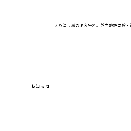
天然温泉
嵐の湯
客室
料理
館内施設
体験・
お知らせ